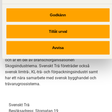
Godkänn
Svenskt Trä sprider kunskap om trä, träprodukter och
träbyggande för att främja ett hållbart samhälle och
Tillåt urval
en livskraftig sågverksnäring. Det gör vi genom att
inspirera, utbilda och driva teknisk utveckling.
Avvisa
Svenskt Trä representerar svensk sågverksindustri
och är en del av branschorganisationen
Skogsindustrierna. Svenskt Trä företräder också
svensk limträ-, KL-trä- och förpackningsindustri samt
har ett nära samarbete med svensk bygghandel och
trävarugrossisterna.
Svenskt Trä
Besöksadress: Storgatan 19