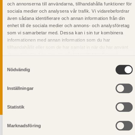
och annonserna till användarna, tillhandahålla funktioner för
sociala medier och analysera vår trafik. Vi vidarebefordrar
även sådana identifierare och annan information från din
enhet till de sociala medier och annons- och analysföretag
som vi samarbetar med. Dessa kan i sin tur kombinera
informationen med annan information som du har
tillhandahållit eller som de har samlat in när du har använt
deras tjänster. Läs mer om vår
integritetspolicy
och
kakpolicy
.
Samtyckesval
Nödvändig
Vi värnar om personlig integritet vilket innebär att dina
personuppgifter alltid hanteras på ett ansvarsfullt sätt.
Genom att klicka på skicka lämnar du ditt samtycke.
Inställningar
Läs vår
integritetspolicy.
Statistik
Marknadsföring