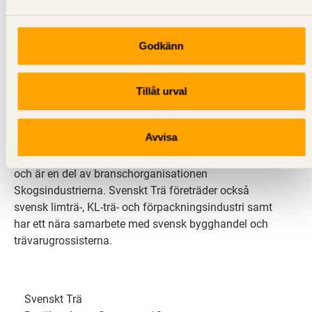
Godkänn
Svenskt Trä sprider kunskap om trä, träprodukter och
träbyggande för att främja ett hållbart samhälle och
Tillåt urval
en livskraftig sågverksnäring. Det gör vi genom att
inspirera, utbilda och driva teknisk utveckling.
Avvisa
Svenskt Trä representerar svensk sågverksindustri
och är en del av branschorganisationen
Skogsindustrierna. Svenskt Trä företräder också
svensk limträ-, KL-trä- och förpackningsindustri samt
har ett nära samarbete med svensk bygghandel och
trävarugrossisterna.
Svenskt Trä