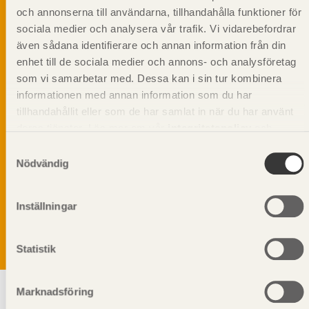
och annonserna till användarna, tillhandahålla funktioner för
sociala medier och analysera vår trafik. Vi vidarebefordrar
även sådana identifierare och annan information från din
enhet till de sociala medier och annons- och analysföretag
som vi samarbetar med. Dessa kan i sin tur kombinera
informationen med annan information som du har
tillhandahållit eller som de har samlat in när du har använt
deras tjänster. Läs mer om vår
integritetspolicy
och
kakpolicy
.
Samtyckesval
Nödvändig
Vi värnar om personlig integritet vilket innebär att dina
personuppgifter alltid hanteras på ett ansvarsfullt sätt.
Genom att klicka på skicka lämnar du ditt samtycke.
Inställningar
Läs vår
integritetspolicy.
Statistik
Marknadsföring