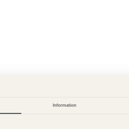
Information
P
är svensk sågverksnärings
i
t beskriva träprodukter och deras