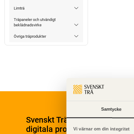
Limträ
Träpaneler och utvändigt
beklädnadsvirke
Övriga träprodukter
Samtycke
Svenskt Träs Produktkatalog 
digitala produktkatalog för at
Vi värnar om din integritet