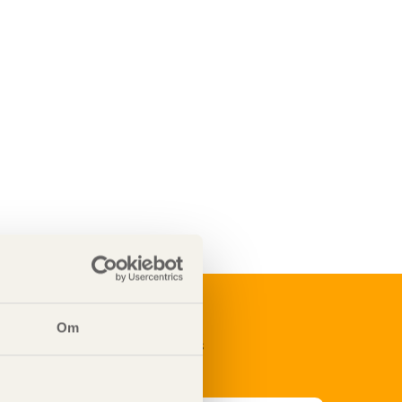
Om
renumerera på Svenskt Träs
nformationsutskick!