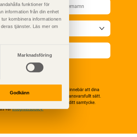
andahålla funktioner för
n information från din enhet
 tur kombinera informationen
t deras tjänster. Läs mer om
Marknadsföring
i värnar om personlig integritet vilket innebär att dina
Godkänn
ersonuppgifter alltid hanteras på ett ansvarsfullt sätt.
enom att klicka på skicka lämnar du ditt samtycke.
äs vår
integritetspolicy.