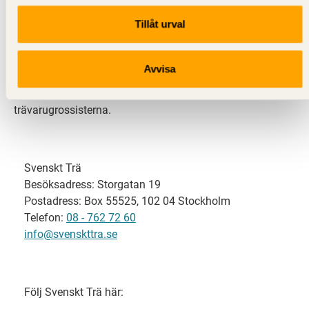
Tillåt urval
Svenskt Trä representerar svensk sågverksindustri
och är en del av branschorganisationen
Skogsindustrierna. Svenskt Trä företräder också
Avvisa
svensk limträ-, KL-trä- och förpackningsindustri samt
har ett nära samarbete med svensk bygghandel och
trävarugrossisterna.
Svenskt Trä
Besöksadress: Storgatan 19
Postadress: Box 55525, 102 04 Stockholm
Telefon:
08 - 762 72 60
info@svenskttra.se
Följ Svenskt Trä här: