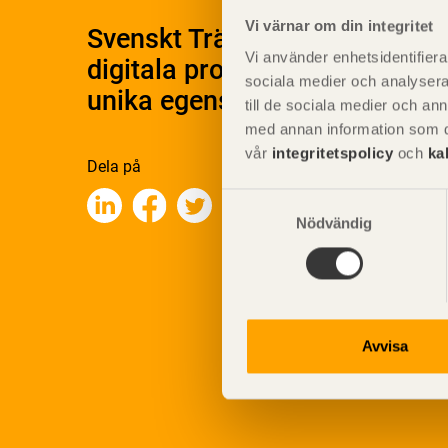
Vi värnar om din integritet
Svenskt Träs Produktkatalog 
Vi använder enhetsidentifierar
digitala produktkatalog för at
sociala medier och analysera 
unika egenskaper.
till de sociala medier och a
med annan information som du 
vår
integritetspolicy
och
ka
Dela på
Samtyckesval
Nödvändig
Avvisa