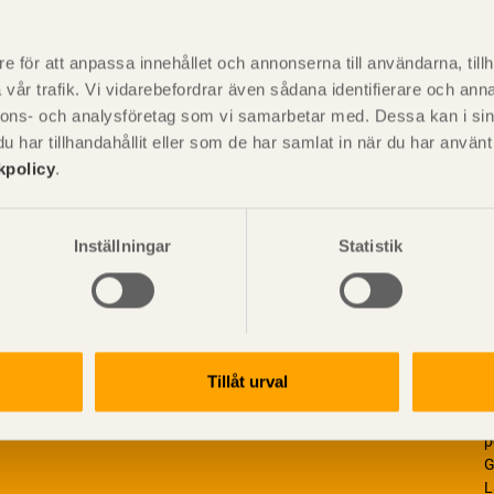
P
är svensk sågverksnärings
i
e för att anpassa innehållet och annonserna till användarna, tillh
t beskriva träprodukter och deras
vår trafik. Vi vidarebefordrar även sådana identifierare och anna
nnons- och analysföretag som vi samarbetar med. Dessa kan i sin
har tillhandahållit eller som de har samlat in när du har använ
kpolicy
.
Inställningar
Statistik
Tillåt urval
V
p
G
L