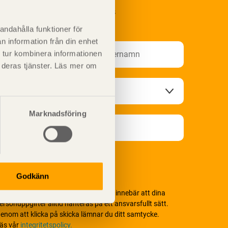
renumerera på Svenskt Träs
nformationsutskick!
andahålla funktioner för
n information från din enhet
 tur kombinera informationen
t deras tjänster. Läs mer om
Marknadsföring
Godkänn
i värnar om personlig integritet vilket innebär att dina
ersonuppgifter alltid hanteras på ett ansvarsfullt sätt.
enom att klicka på skicka lämnar du ditt samtycke.
äs vår
integritetspolicy.