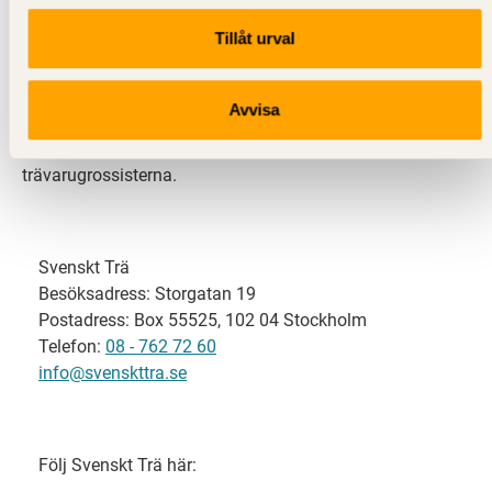
Tillåt urval
Svenskt Trä representerar svensk sågverksindustri
och är en del av branschorganisationen
Skogsindustrierna. Svenskt Trä företräder också
Avvisa
svensk limträ-, KL-trä- och förpackningsindustri samt
har ett nära samarbete med svensk bygghandel och
trävarugrossisterna.
Svenskt Trä
Besöksadress: Storgatan 19
Postadress: Box 55525, 102 04 Stockholm
Telefon:
08 - 762 72 60
info@svenskttra.se
Följ Svenskt Trä här: