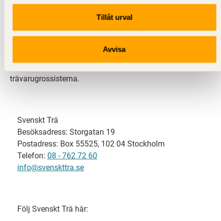
Tillåt urval
Svenskt Trä representerar svensk sågverksindustri
och är en del av branschorganisationen
Skogsindustrierna. Svenskt Trä företräder också
Avvisa
svensk limträ-, KL-trä- och förpackningsindustri samt
har ett nära samarbete med svensk bygghandel och
trävarugrossisterna.
Svenskt Trä
Besöksadress: Storgatan 19
Postadress: Box 55525, 102 04 Stockholm
Telefon:
08 - 762 72 60
info@svenskttra.se
Följ Svenskt Trä här: