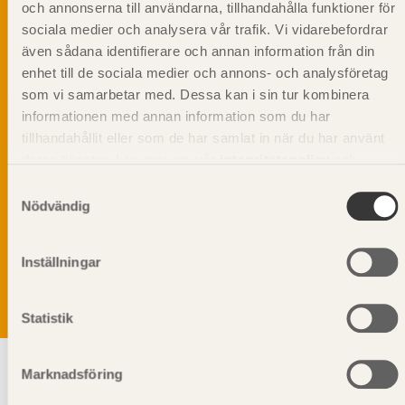
och annonserna till användarna, tillhandahålla funktioner för
sociala medier och analysera vår trafik. Vi vidarebefordrar
även sådana identifierare och annan information från din
enhet till de sociala medier och annons- och analysföretag
som vi samarbetar med. Dessa kan i sin tur kombinera
informationen med annan information som du har
tillhandahållit eller som de har samlat in när du har använt
deras tjänster. Läs mer om vår
integritetspolicy
och
kakpolicy
.
Samtyckesval
Nödvändig
Vi värnar om personlig integritet vilket innebär att dina
personuppgifter alltid hanteras på ett ansvarsfullt sätt.
Genom att klicka på skicka lämnar du ditt samtycke.
Inställningar
Läs vår
integritetspolicy.
Statistik
Marknadsföring