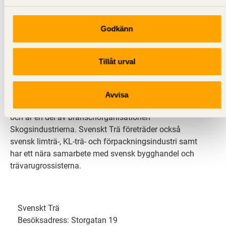
Godkänn
Svenskt Trä sprider kunskap om trä, träprodukter och
träbyggande för att främja ett hållbart samhälle och
Tillåt urval
en livskraftig sågverksnäring. Det gör vi genom att
inspirera, utbilda och driva teknisk utveckling.
Avvisa
Svenskt Trä representerar svensk sågverksindustri
och är en del av branschorganisationen
Skogsindustrierna. Svenskt Trä företräder också
svensk limträ-, KL-trä- och förpackningsindustri samt
har ett nära samarbete med svensk bygghandel och
trävarugrossisterna.
Svenskt Trä
Besöksadress: Storgatan 19