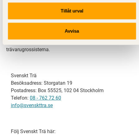
Tillåt urval
Svenskt Trä representerar svensk sågverksindustri
och är en del av branschorganisationen
Skogsindustrierna. Svenskt Trä företräder också
Avvisa
svensk limträ-, KL-trä- och förpackningsindustri samt
har ett nära samarbete med svensk bygghandel och
trävarugrossisterna.
Svenskt Trä
Besöksadress: Storgatan 19
Postadress: Box 55525, 102 04 Stockholm
Telefon:
08 - 762 72 60
info@svenskttra.se
Följ Svenskt Trä här: