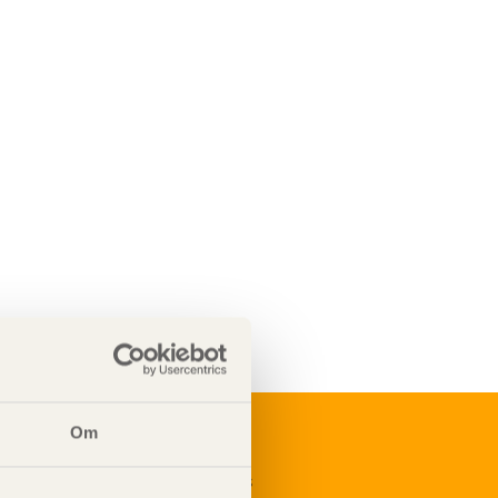
Om
renumerera på Svenskt Träs