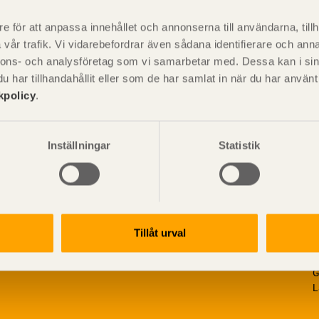
är svensk sågverksnärings
i
t beskriva träprodukter och deras
e för att anpassa innehållet och annonserna till användarna, tillh
vår trafik. Vi vidarebefordrar även sådana identifierare och anna
nnons- och analysföretag som vi samarbetar med. Dessa kan i sin
har tillhandahållit eller som de har samlat in när du har använ
kpolicy
.
Inställningar
Statistik
Tillåt urval
V
p
G
L