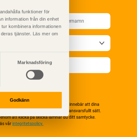
nformationsutskick!
andahålla funktioner för
n information från din enhet
 tur kombinera informationen
t deras tjänster. Läs mer om
Marknadsföring
Godkänn
i värnar om personlig integritet vilket innebär att dina
ersonuppgifter alltid hanteras på ett ansvarsfullt sätt.
enom att klicka på skicka lämnar du ditt samtycke.
äs vår
integritetspolicy.