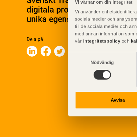
Svenskt Träs Produktkatalog 
Vi värnar om din integritet
digitala produktkatalog för at
Vi använder enhetsidentifierar
unika egenskaper.
sociala medier och analysera 
till de sociala medier och a
med annan information som du 
Dela på
vår
integritetspolicy
och
ka
Samtyckesval
Nödvändig
Avvisa