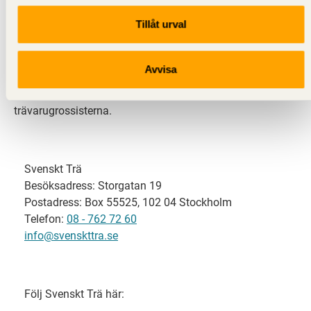
Tillåt urval
Svenskt Trä representerar svensk sågverksindustri
och är en del av branschorganisationen
Skogsindustrierna. Svenskt Trä företräder också
Avvisa
svensk limträ-, KL-trä- och förpackningsindustri samt
har ett nära samarbete med svensk bygghandel och
trävarugrossisterna.
Svenskt Trä
Besöksadress: Storgatan 19
Postadress: Box 55525, 102 04 Stockholm
Telefon:
08 - 762 72 60
info@svenskttra.se
Följ Svenskt Trä här: