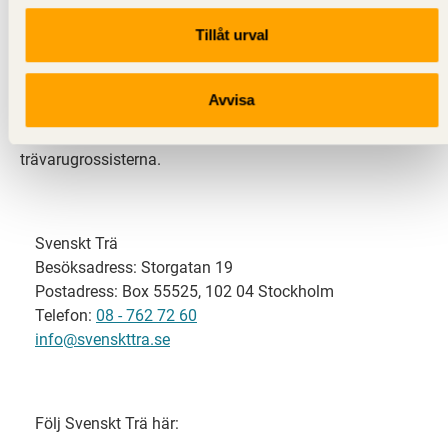
Tillåt urval
Svenskt Trä representerar svensk sågverksindustri
och är en del av branschorganisationen
Skogsindustrierna. Svenskt Trä företräder också
Avvisa
svensk limträ-, KL-trä- och förpackningsindustri samt
har ett nära samarbete med svensk bygghandel och
trävarugrossisterna.
Svenskt Trä
Besöksadress: Storgatan 19
Postadress: Box 55525, 102 04 Stockholm
Telefon:
08 - 762 72 60
info@svenskttra.se
Följ Svenskt Trä här: