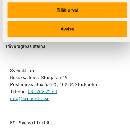
Tillåt urval
Svenskt Trä representerar svensk sågverksindustri
och är en del av branschorganisationen
Skogsindustrierna. Svenskt Trä företräder också
Avvisa
svensk limträ-, KL-trä- och förpackningsindustri samt
har ett nära samarbete med svensk bygghandel och
trävarugrossisterna.
Svenskt Trä
Besöksadress: Storgatan 19
Postadress: Box 55525, 102 04 Stockholm
Telefon:
08 - 762 72 60
info@svenskttra.se
Följ Svenskt Trä här: