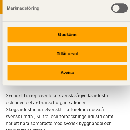
Marknadsföring
Godkänn
Tillåt urval
Svenskt Trä sprider kunskap om trä, träprodukter och
träbyggande för att främja ett hållbart samhälle och
Avvisa
en livskraftig sågverksnäring. Det gör vi genom att
inspirera, utbilda och driva teknisk utveckling.
Svenskt Trä representerar svensk sågverksindustri
och är en del av branschorganisationen
Skogsindustrierna. Svenskt Trä företräder också
svensk limträ-, KL-trä- och förpackningsindustri samt
har ett nära samarbete med svensk bygghandel och