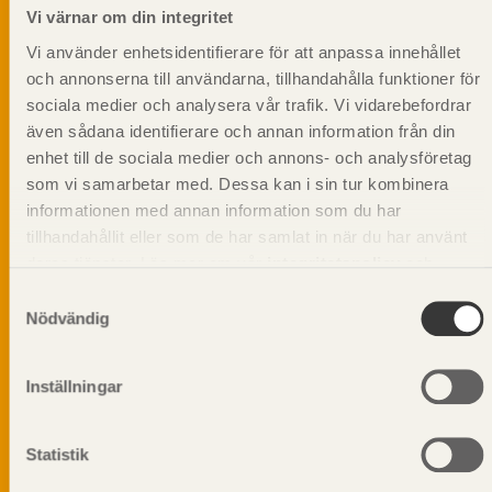
informationsutskick!
Vi värnar om din integritet
Vi använder enhetsidentifierare för att anpassa innehållet
och annonserna till användarna, tillhandahålla funktioner för
sociala medier och analysera vår trafik. Vi vidarebefordrar
även sådana identifierare och annan information från din
enhet till de sociala medier och annons- och analysföretag
som vi samarbetar med. Dessa kan i sin tur kombinera
informationen med annan information som du har
tillhandahållit eller som de har samlat in när du har använt
deras tjänster. Läs mer om vår
integritetspolicy
och
kakpolicy
.
Samtyckesval
Nödvändig
Vi värnar om personlig integritet vilket innebär att dina
Inställningar
personuppgifter alltid hanteras på ett ansvarsfullt sätt.
Genom att klicka på skicka lämnar du ditt samtycke.
Statistik
Läs vår
integritetspolicy.