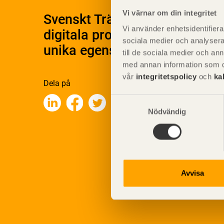
Vi värnar om din integritet
Svenskt Träs Produktkatalog 
Vi använder enhetsidentifierar
digitala produktkatalog för at
sociala medier och analysera 
unika egenskaper.
till de sociala medier och a
med annan information som du 
vår
integritetspolicy
och
ka
Dela på
Samtyckesval
Nödvändig
Avvisa