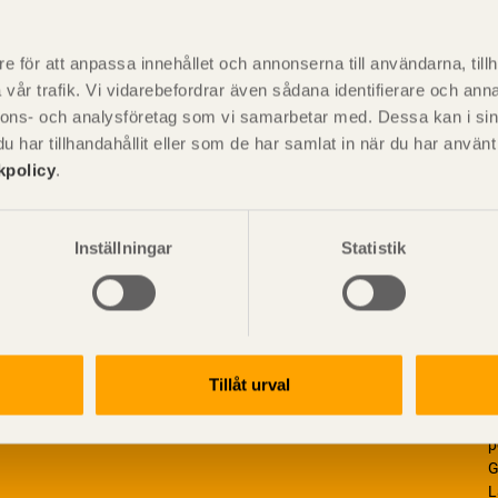
P
är svensk sågverksnärings
i
e för att anpassa innehållet och annonserna till användarna, tillh
t beskriva träprodukter och deras
vår trafik. Vi vidarebefordrar även sådana identifierare och anna
nnons- och analysföretag som vi samarbetar med. Dessa kan i sin
har tillhandahållit eller som de har samlat in när du har använ
kpolicy
.
Inställningar
Statistik
Tillåt urval
V
p
G
L