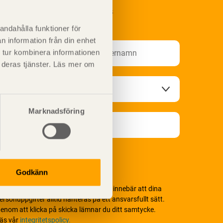
renumerera på Svenskt Träs
nformationsutskick!
andahålla funktioner för
n information från din enhet
 tur kombinera informationen
t deras tjänster. Läs mer om
Marknadsföring
Godkänn
i värnar om personlig integritet vilket innebär att dina
ersonuppgifter alltid hanteras på ett ansvarsfullt sätt.
enom att klicka på skicka lämnar du ditt samtycke.
äs vår
integritetspolicy.