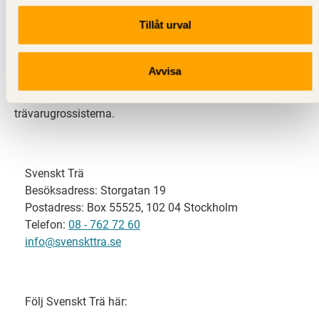
Tillåt urval
Svenskt Trä representerar svensk sågverksindustri
och är en del av branschorganisationen
Skogsindustrierna. Svenskt Trä företräder också
Avvisa
svensk limträ-, KL-trä- och förpackningsindustri samt
har ett nära samarbete med svensk bygghandel och
trävarugrossisterna.
Svenskt Trä
Besöksadress: Storgatan 19
Postadress: Box 55525, 102 04 Stockholm
Telefon:
08 - 762 72 60
info@svenskttra.se
Följ Svenskt Trä här: