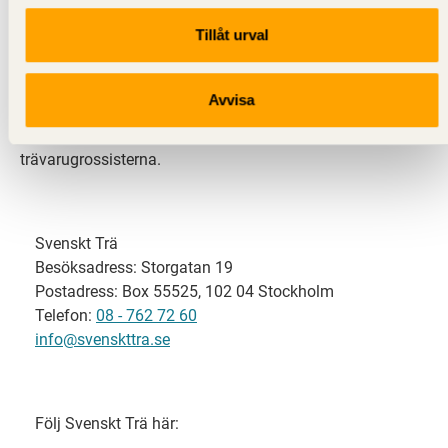
Tillåt urval
Svenskt Trä representerar svensk sågverksindustri
och är en del av branschorganisationen
Skogsindustrierna. Svenskt Trä företräder också
Avvisa
svensk limträ-, KL-trä- och förpackningsindustri samt
har ett nära samarbete med svensk bygghandel och
trävarugrossisterna.
Svenskt Trä
Besöksadress: Storgatan 19
Postadress: Box 55525, 102 04 Stockholm
Telefon:
08 - 762 72 60
info@svenskttra.se
Följ Svenskt Trä här: