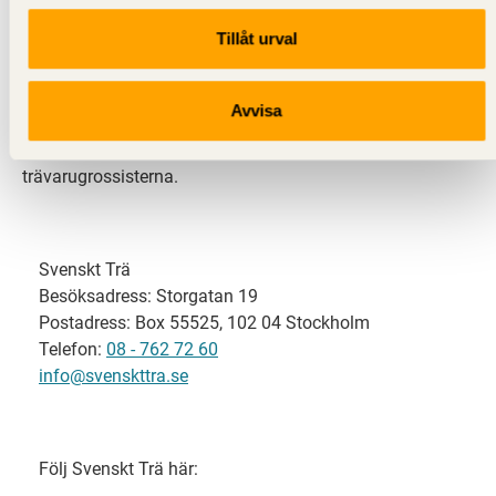
Tillåt urval
Svenskt Trä representerar svensk sågverksindustri
och är en del av branschorganisationen
Skogsindustrierna. Svenskt Trä företräder också
Avvisa
svensk limträ-, KL-trä- och förpackningsindustri samt
har ett nära samarbete med svensk bygghandel och
trävarugrossisterna.
Svenskt Trä
Besöksadress: Storgatan 19
Postadress: Box 55525, 102 04 Stockholm
Telefon:
08 - 762 72 60
info@svenskttra.se
Följ Svenskt Trä här: