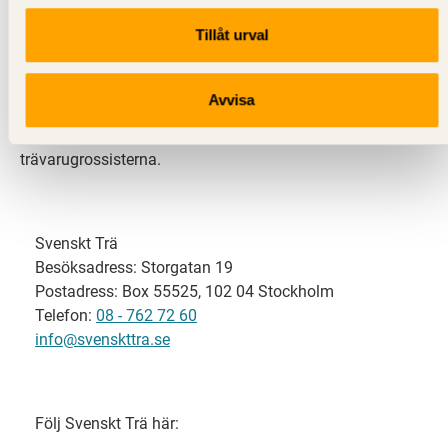
Tillåt urval
Svenskt Trä representerar svensk sågverksindustri
och är en del av branschorganisationen
Skogsindustrierna. Svenskt Trä företräder också
Avvisa
svensk limträ-, KL-trä- och förpackningsindustri samt
har ett nära samarbete med svensk bygghandel och
trävarugrossisterna.
Svenskt Trä
Besöksadress: Storgatan 19
Postadress: Box 55525, 102 04 Stockholm
Telefon:
08 - 762 72 60
info@svenskttra.se
Följ Svenskt Trä här: