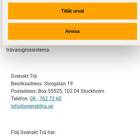
Tillåt urval
Svenskt Trä representerar svensk sågverksindustri
och är en del av branschorganisationen
Skogsindustrierna. Svenskt Trä företräder också
Avvisa
svensk limträ-, KL-trä- och förpackningsindustri samt
har ett nära samarbete med svensk bygghandel och
trävarugrossisterna.
Svenskt Trä
Besöksadress: Storgatan 19
Postadress: Box 55525, 102 04 Stockholm
Telefon:
08 - 762 72 60
info@svenskttra.se
Följ Svenskt Trä här: