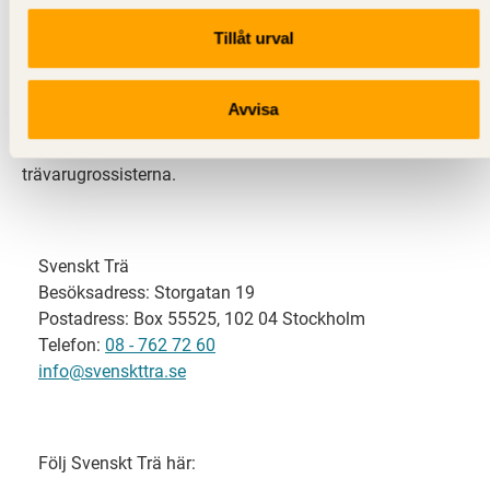
Tillåt urval
Svenskt Trä representerar svensk sågverksindustri
och är en del av branschorganisationen
Skogsindustrierna. Svenskt Trä företräder också
Avvisa
svensk limträ-, KL-trä- och förpackningsindustri samt
har ett nära samarbete med svensk bygghandel och
trävarugrossisterna.
Svenskt Trä
Besöksadress: Storgatan 19
Postadress: Box 55525, 102 04 Stockholm
Telefon:
08 - 762 72 60
info@svenskttra.se
Följ Svenskt Trä här: