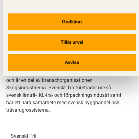
Godkänn
Svenskt Trä sprider kunskap om trä, träprodukter och
Tillåt urval
träbyggande för att främja ett hållbart samhälle och
en livskraftig sågverksnäring. Det gör vi genom att
inspirera, utbilda och driva teknisk utveckling.
Avvisa
Svenskt Trä representerar svensk sågverksindustri
och är en del av branschorganisationen
Skogsindustrierna. Svenskt Trä företräder också
svensk limträ-, KL-trä- och förpackningsindustri samt
har ett nära samarbete med svensk bygghandel och
trävarugrossisterna.
Svenskt Trä