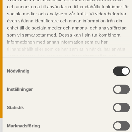
och annonserna till användarna, tillhandahålla funktioner för
sociala medier och analysera vår trafik. Vi vidarebefordrar
även sådana identifierare och annan information från din
enhet till de sociala medier och annons- och analysföretag
som vi samarbetar med. Dessa kan i sin tur kombinera
informationen med annan information som du har
tillhandahållit eller som de har samlat in när du har använt
deras tjänster. Läs mer om vår
integritetspolicy
och
kakpolicy
.
Samtyckesval
Nödvändig
Vi värnar om personlig integritet vilket innebär att dina
personuppgifter alltid hanteras på ett ansvarsfullt sätt.
Genom att klicka på skicka lämnar du ditt samtycke.
Inställningar
Läs vår
integritetspolicy.
Statistik
Marknadsföring