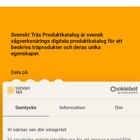
Svenskt Träs Produktkatalog är svensk
sågverksnärings digitala produktkatalog för att
beskriva träprodukter och deras unika
egenskaper.
Dela på
Samtycke
Information
Om
Prenumerera på Svenskt Träs
informationsutskick!
Vi värnar om din integritet
Vi använder enhetsidentifierare för att anpassa innehållet