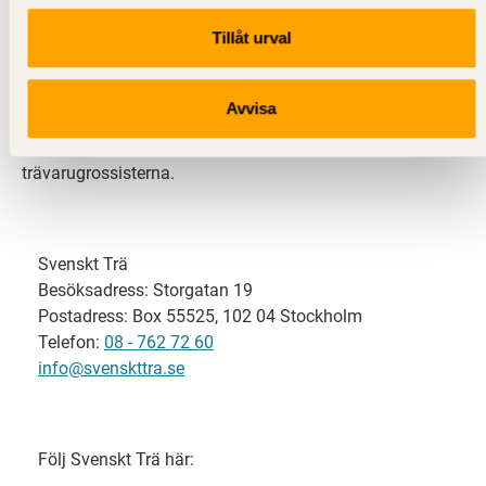
Tillåt urval
Svenskt Trä representerar svensk sågverksindustri
och är en del av branschorganisationen
Skogsindustrierna. Svenskt Trä företräder också
Avvisa
svensk limträ-, KL-trä- och förpackningsindustri samt
har ett nära samarbete med svensk bygghandel och
trävarugrossisterna.
Svenskt Trä
Besöksadress: Storgatan 19
Postadress: Box 55525, 102 04 Stockholm
Telefon:
08 - 762 72 60
info@svenskttra.se
Följ Svenskt Trä här: