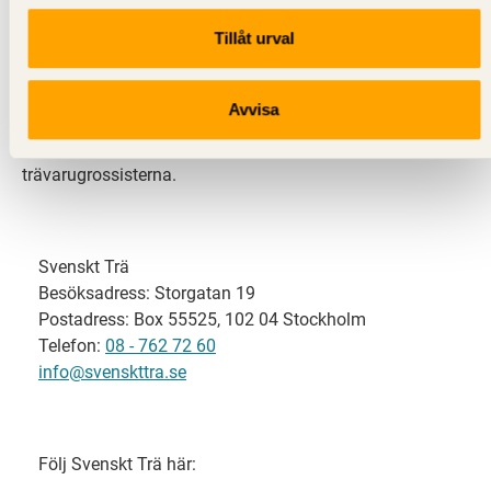
Tillåt urval
Svenskt Trä representerar svensk sågverksindustri
och är en del av branschorganisationen
Skogsindustrierna. Svenskt Trä företräder också
Avvisa
svensk limträ-, KL-trä- och förpackningsindustri samt
har ett nära samarbete med svensk bygghandel och
trävarugrossisterna.
Svenskt Trä
Besöksadress: Storgatan 19
Postadress: Box 55525, 102 04 Stockholm
Telefon:
08 - 762 72 60
info@svenskttra.se
Följ Svenskt Trä här: