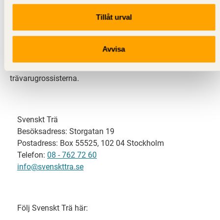
Tillåt urval
Svenskt Trä representerar svensk sågverksindustri
och är en del av branschorganisationen
Skogsindustrierna. Svenskt Trä företräder också
Avvisa
svensk limträ-, KL-trä- och förpackningsindustri samt
har ett nära samarbete med svensk bygghandel och
trävarugrossisterna.
Svenskt Trä
Besöksadress: Storgatan 19
Postadress: Box 55525, 102 04 Stockholm
Telefon:
08 - 762 72 60
info@svenskttra.se
Följ Svenskt Trä här: