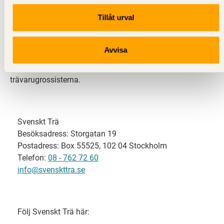
Tillåt urval
Svenskt Trä representerar svensk sågverksindustri
och är en del av branschorganisationen
Skogsindustrierna. Svenskt Trä företräder också
Avvisa
svensk limträ-, KL-trä- och förpackningsindustri samt
har ett nära samarbete med svensk bygghandel och
trävarugrossisterna.
Svenskt Trä
Besöksadress: Storgatan 19
Postadress: Box 55525, 102 04 Stockholm
Telefon:
08 - 762 72 60
info@svenskttra.se
Följ Svenskt Trä här: