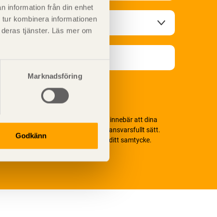
n information från din enhet
 tur kombinera informationen
t deras tjänster. Läs mer om
Marknadsföring
i värnar om personlig integritet vilket innebär att dina
ersonuppgifter alltid hanteras på ett ansvarsfullt sätt.
Godkänn
enom att klicka på skicka lämnar du ditt samtycke.
äs vår
integritetspolicy.