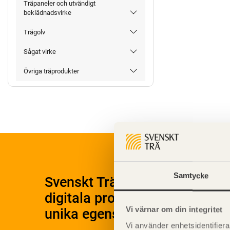
Träpaneler och utvändigt
beklädnadsvirke
Trägolv
Sågat virke
Övriga träprodukter
Samtycke
Svenskt Träs Produktkatalog 
digitala produktkatalog för at
Vi värnar om din integritet
unika egenskaper.
Vi använder enhetsidentifierar