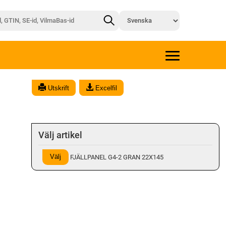
Utskrift
Excelfil
Välj artikel
Välj
FJÄLLPANEL G4-2 GRAN 22X145