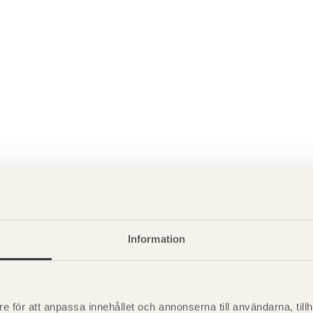
P
Information
är svensk sågverksnärings
i
t beskriva träprodukter och deras
e för att anpassa innehållet och annonserna till användarna, tillh