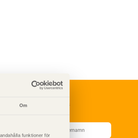
renumerera på Svenskt Träs
Om
nformationsutskick!
andahålla funktioner för