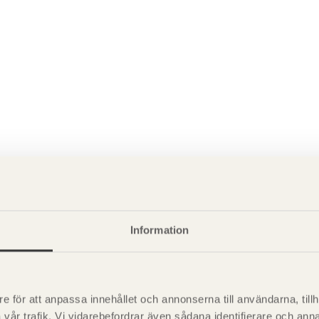
P
är svensk sågverksnärings
i
Information
t beskriva träprodukter och deras
e för att anpassa innehållet och annonserna till användarna, tillh
vår trafik. Vi vidarebefordrar även sådana identifierare och anna