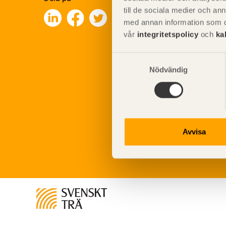
till de sociala medier och a
med annan information som du 
vår
integritetspolicy
och
ka
Samtyckesval
Nödvändig
Avvisa