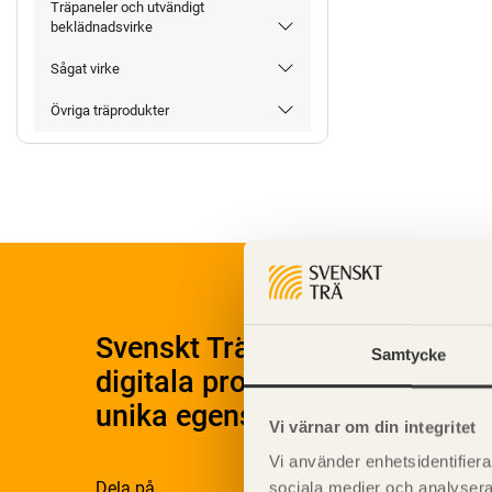
Träpaneler och utvändigt
beklädnadsvirke
Sågat virke
Övriga träprodukter
Svenskt Träs Produktkatalog 
Samtycke
digitala produktkatalog för at
unika egenskaper.
Vi värnar om din integritet
Vi använder enhetsidentifierar
Dela på
sociala medier och analysera 