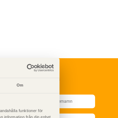
renumerera på Svenskt Träs
nformationsutskick!
Om
andahålla funktioner för
n information från din enhet