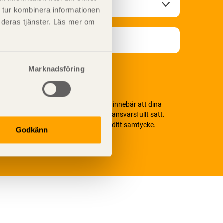
 tur kombinera informationen
t deras tjänster. Läs mer om
Marknadsföring
i värnar om personlig integritet vilket innebär att dina
ersonuppgifter alltid hanteras på ett ansvarsfullt sätt.
enom att klicka på skicka lämnar du ditt samtycke.
Godkänn
äs vår
integritetspolicy.