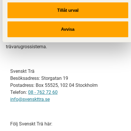
Tillåt urval
Svenskt Trä representerar svensk sågverksindustri
och är en del av branschorganisationen
Skogsindustrierna. Svenskt Trä företräder också
Avvisa
svensk limträ-, KL-trä- och förpackningsindustri samt
har ett nära samarbete med svensk bygghandel och
trävarugrossisterna.
Svenskt Trä
Besöksadress: Storgatan 19
Postadress: Box 55525, 102 04 Stockholm
Telefon:
08 - 762 72 60
info@svenskttra.se
Följ Svenskt Trä här: