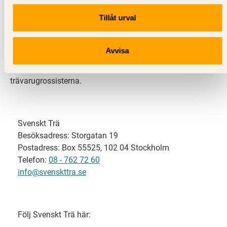
Tillåt urval
Svenskt Trä representerar svensk sågverksindustri
och är en del av branschorganisationen
Skogsindustrierna. Svenskt Trä företräder också
Avvisa
svensk limträ-, KL-trä- och förpackningsindustri samt
har ett nära samarbete med svensk bygghandel och
trävarugrossisterna.
Svenskt Trä
Besöksadress: Storgatan 19
Postadress: Box 55525, 102 04 Stockholm
Telefon:
08 - 762 72 60
info@svenskttra.se
Följ Svenskt Trä här: