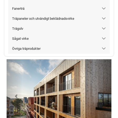
Fanerträ
Träpaneler och utvändigt beklädnadsvirke
Trägolv
Sågat virke
Övriga träprodukter
Föregående
Nästa