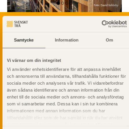
Svenskt Träs Produktkatalog är svensk
Samtycke
Information
Om
sågverksnärings digitala produktkatalog för att
beskriva träprodukter och deras unika
egenskaper.
Vi värnar om din integritet
Vi använder enhetsidentifierare för att anpassa innehållet
Dela på
och annonserna till användarna, tillhandahålla funktioner för
sociala medier och analysera vår trafik. Vi vidarebefordrar
även sådana identifierare och annan information från din
enhet till de sociala medier och annons- och analysföretag
som vi samarbetar med. Dessa kan i sin tur kombinera
Prenumerera på Svenskt Träs
informationen med annan information som du har
informationsutskick!
tillhandahållit eller som de har samlat in när du har använt
deras tjänster. Läs mer om vår
integritetspolicy
och