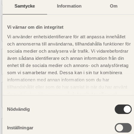
Samtycke
Information
Om
Södra
Vi värnar om din integritet
DIAGONALKLYVT G4-2 GRAN 63X200 MM
Vi använder enhetsidentifierare för att anpassa innehållet
och annonserna till användarna, tillhandahålla funktioner för
sociala medier och analysera vår trafik. Vi vidarebefordrar
Södra
även sådana identifierare och annan information från din
DIAGONALKLYVT G4-2 GRAN 63X200X3000 MM
enhet till de sociala medier och annons- och analysföretag
som vi samarbetar med. Dessa kan i sin tur kombinera
informationen med annan information som du har
tillhandahållit eller som de har samlat in när du har använt
Södra
deras tjänster. Läs mer om vår
integritetspolicy
och
DIAGONALKLYVT G4-2 GRAN 63X200X3300 MM
kakpolicy
.
Samtyckesval
Nödvändig
Södra
Inställningar