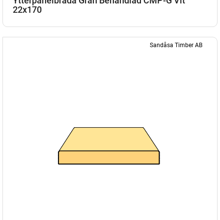
Ytterpanelbräda Gran Behandlad CMP-G Vit
22x170
Sandåsa Timber AB