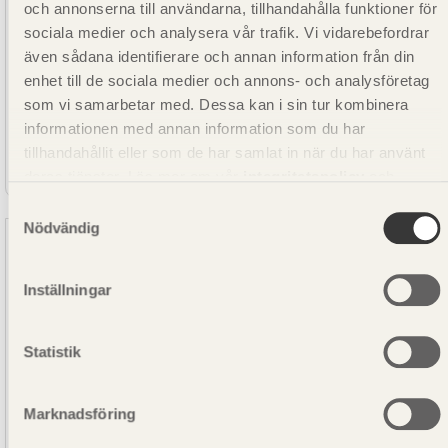
och annonserna till användarna, tillhandahålla funktioner för
sociala medier och analysera vår trafik. Vi vidarebefordrar
även sådana identifierare och annan information från din
enhet till de sociala medier och annons- och analysföretag
som vi samarbetar med. Dessa kan i sin tur kombinera
SE00147
informationen med annan information som du har
Ytterpanelbräda Gran Behandlad CMP-G Vit
tillhandahållit eller som de har samlat in när du har använt
22x95
deras tjänster. Läs mer om vår
integritetspolicy
och
kakpolicy
.
Samtyckesval
Nödvändig
Sandåsa Timber AB
Inställningar
Statistik
Marknadsföring