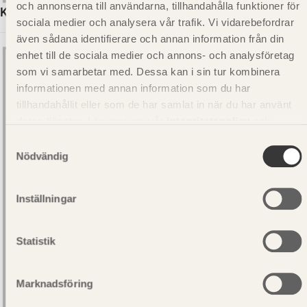
och annonserna till användarna, tillhandahålla funktioner för
KLÄDSELBRÄDA GRAN G4-2 17X120
sociala medier och analysera vår trafik. Vi vidarebefordrar
även sådana identifierare och annan information från din
enhet till de sociala medier och annons- och analysföretag
som vi samarbetar med. Dessa kan i sin tur kombinera
informationen med annan information som du har
tillhandahållit eller som de har samlat in när du har använt
deras tjänster. Läs mer om vår
integritetspolicy
och
kakpolicy
.
Samtyckesval
Nödvändig
Inställningar
Statistik
Marknadsföring