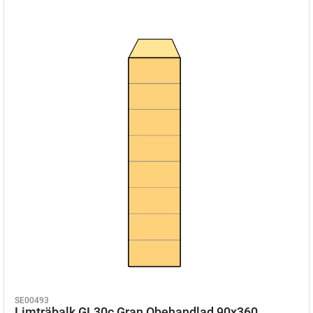
SE00493
Limträbalk GL30c Gran Obehandlad 90x360