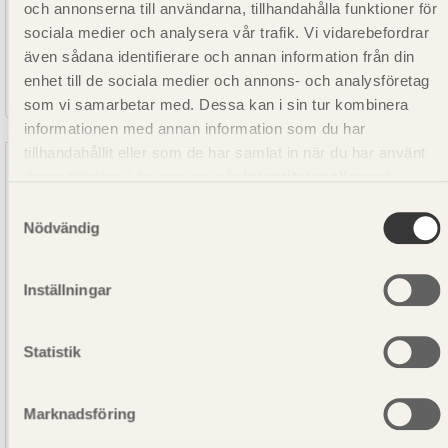
och annonserna till användarna, tillhandahålla funktioner för
sociala medier och analysera vår trafik. Vi vidarebefordrar
även sådana identifierare och annan information från din
SE00494
enhet till de sociala medier och annons- och analysföretag
Limträbalk GL30c Gran Obehandlad 90x405
som vi samarbetar med. Dessa kan i sin tur kombinera
informationen med annan information som du har
tillhandahållit eller som de har samlat in när du har använt
Setra Trävaror
deras tjänster. Läs mer om vår
integritetspolicy
och
kakpolicy
.
Samtyckesval
Nödvändig
Inställningar
Statistik
Marknadsföring