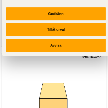
Godkänn
Tillåt urval
SE00495
Limträbalk GL30c Gran Obehandlad 90x450
Avvisa
Setra Trävaror