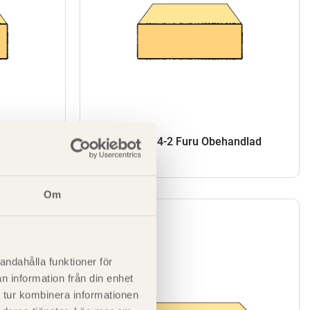
SE00072
andlad
Sågat virke G4-2 Furu Obehandlad
50x150
Om
andahålla funktioner för
n information från din enhet
 tur kombinera informationen