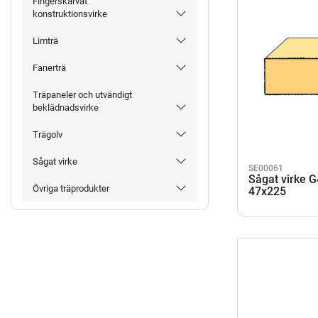
Fingerskarvat
konstruktionsvirke
Limträ
Fanerträ
Träpaneler och utvändigt
beklädnadsvirke
Trägolv
Sågat virke
SE00061
Sågat virke 
Övriga träprodukter
47x225