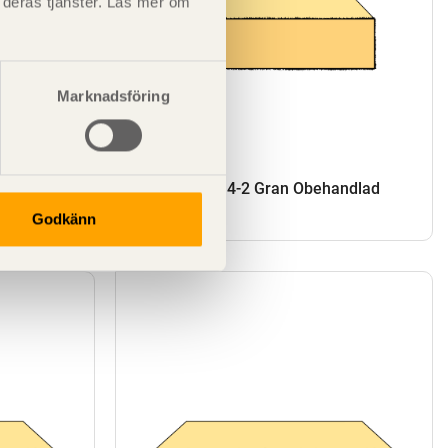
t deras tjänster. Läs mer om
Marknadsföring
SE00075
andlad
Sågat virke G4-2 Gran Obehandlad
50x200
Godkänn