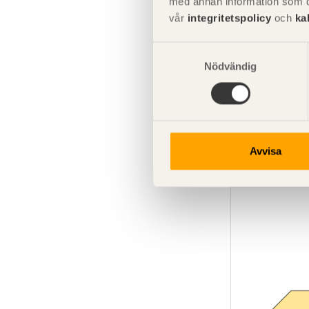
med annan information som du 
vår
integritetspolicy
och
ka
Samtyckesval
Nödvändig
SE00073
Sågat virke 
50x175
Avvisa