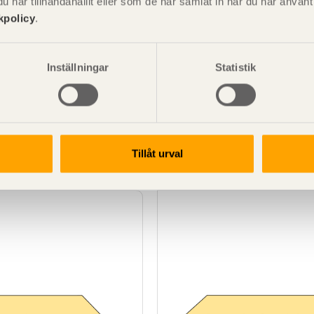
har tillhandahållit eller som de har samlat in när du har använ
kpolicy
.
Inställningar
Statistik
SE00074
G4-2 Gran Obehandlad
Sågat virke G4-2 Furu Obeh
50x175
Tillåt urval