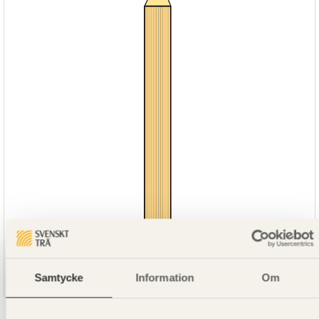
SE00521
Fanerträ LVL48P Gran Obehandlad 45x400
Samtycke
Information
Om