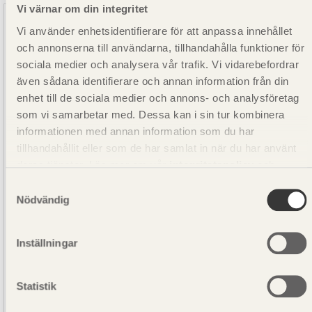
Vi värnar om din integritet
Vi använder enhetsidentifierare för att anpassa innehållet
och annonserna till användarna, tillhandahålla funktioner för
sociala medier och analysera vår trafik. Vi vidarebefordrar
även sådana identifierare och annan information från din
enhet till de sociala medier och annons- och analysföretag
som vi samarbetar med. Dessa kan i sin tur kombinera
informationen med annan information som du har
tillhandahållit eller som de har samlat in när du har använt
deras tjänster. Läs mer om vår
integritetspolicy
och
kakpolicy
.
Samtyckesval
Nödvändig
Inställningar
Statistik