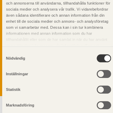
och annonserna till användarna, tillhandahålla funktioner för
sociala medier och analysera vår trafik. Vi vidarebefordrar
även sådana identifierare och annan information från din
enhet till de sociala medier och annons- och analysföretag
som vi samarbetar med. Dessa kan i sin tur kombinera
informationen med annan information som du har
tillhandahållit eller som de har samlat in när du har använt
deras tjänster. Läs mer om vår
integritetspolicy
och
kakpolicy
.
Samtyckesval
Nödvändig
Vi värnar om personlig integritet vilket innebär att dina
personuppgifter alltid hanteras på ett ansvarsfullt sätt.
Genom att klicka på skicka lämnar du ditt samtycke.
Inställningar
Läs vår
integritetspolicy.
Statistik
Marknadsföring