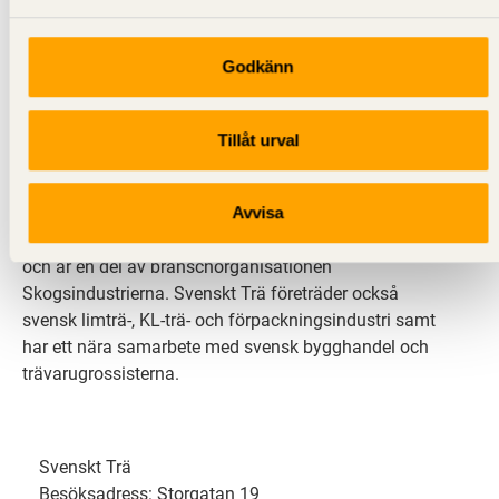
Godkänn
Svenskt Trä sprider kunskap om trä, träprodukter och
träbyggande för att främja ett hållbart samhälle och
Tillåt urval
en livskraftig sågverksnäring. Det gör vi genom att
inspirera, utbilda och driva teknisk utveckling.
Avvisa
Svenskt Trä representerar svensk sågverksindustri
och är en del av branschorganisationen
Skogsindustrierna. Svenskt Trä företräder också
svensk limträ-, KL-trä- och förpackningsindustri samt
har ett nära samarbete med svensk bygghandel och
trävarugrossisterna.
Svenskt Trä
Besöksadress: Storgatan 19