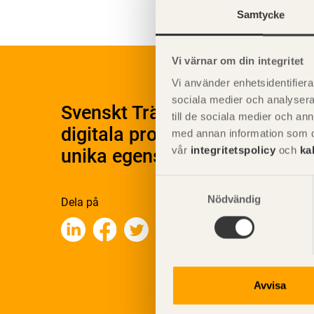
Samtycke
Vi värnar om din integritet
Vi använder enhetsidentifierar
sociala medier och analysera 
Svenskt Träs Produktkatalog 
till de sociala medier och a
digitala produktkatalog för at
med annan information som du 
vår
integritetspolicy
och
ka
unika egenskaper.
Samtyckesval
Nödvändig
Dela på
Avvisa