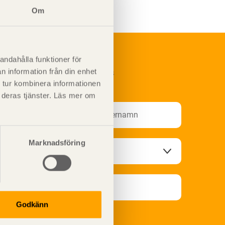
Om
andahålla funktioner för
n information från din enhet
renumerera på Svenskt Träs
nformationsutskick!
 tur kombinera informationen
t deras tjänster. Läs mer om
Marknadsföring
Godkänn