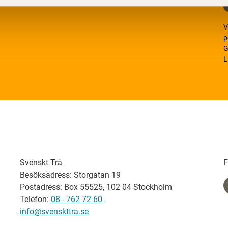
V
p
G
L
Svenskt Trä
F
Besöksadress: Storgatan 19
Postadress: Box 55525, 102 04 Stockholm
Telefon:
08 - 762 72 60
info@svenskttra.se