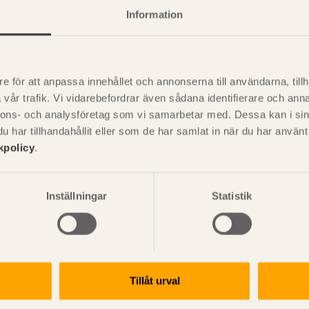
Information
e för att anpassa innehållet och annonserna till användarna, tillh
vår trafik. Vi vidarebefordrar även sådana identifierare och anna
P
är svensk sågverksnärings
i
nnons- och analysföretag som vi samarbetar med. Dessa kan i sin
t beskriva träprodukter och deras
har tillhandahållit eller som de har samlat in när du har använ
kpolicy
.
Inställningar
Statistik
Tillåt urval