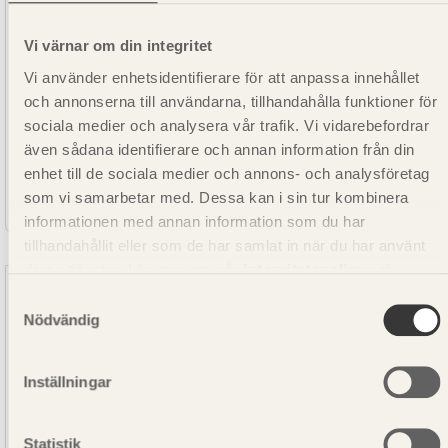
Vi värnar om din integritet
Vi använder enhetsidentifierare för att anpassa innehållet
och annonserna till användarna, tillhandahålla funktioner för
sociala medier och analysera vår trafik. Vi vidarebefordrar
även sådana identifierare och annan information från din
enhet till de sociala medier och annons- och analysföretag
SE00276
Konstruktionsvirke C30 Gran Obehandlad 45x170
som vi samarbetar med. Dessa kan i sin tur kombinera
informationen med annan information som du har
tillhandahållit eller som de har samlat in när du har använt
deras tjänster. Läs mer om vår
integritetspolicy
och
kakpolicy
.
Samtyckesval
Nödvändig
Inställningar
Statistik