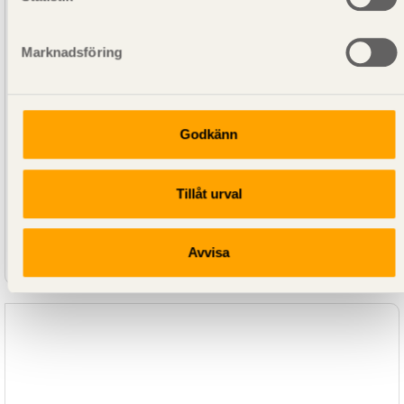
Marknadsföring
Godkänn
Tillåt urval
SE00565
Konstruktionsvirke C30 Furu Obehandlad 45x195
Avvisa