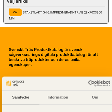
Välj artikel
Välj
STAKETLÄKT G4-2 IMPREGNERADNTR AB 28X70X3300
MM
Svenskt Träs Produktkatalog är svensk
sågverksnärings digitala produktkatalog för att
beskriva träprodukter och deras unika
egenskaper.
Dela på
Samtycke
Information
Om
Prenumerera på Svenskt Träs