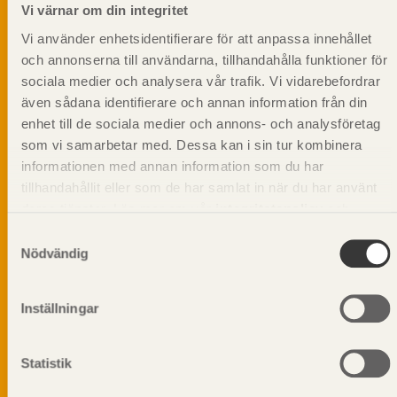
informationsutskick!
Vi värnar om din integritet
Vi använder enhetsidentifierare för att anpassa innehållet
och annonserna till användarna, tillhandahålla funktioner för
sociala medier och analysera vår trafik. Vi vidarebefordrar
även sådana identifierare och annan information från din
enhet till de sociala medier och annons- och analysföretag
som vi samarbetar med. Dessa kan i sin tur kombinera
informationen med annan information som du har
tillhandahållit eller som de har samlat in när du har använt
deras tjänster. Läs mer om vår
integritetspolicy
och
kakpolicy
.
Samtyckesval
Nödvändig
Vi värnar om personlig integritet vilket innebär att dina
Inställningar
personuppgifter alltid hanteras på ett ansvarsfullt sätt.
Genom att klicka på skicka lämnar du ditt samtycke.
Läs vår
integritetspolicy.
Statistik