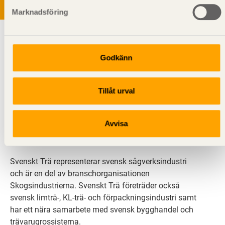
Marknadsföring
Godkänn
Tillåt urval
Svenskt Trä sprider kunskap om trä, träprodukter och
träbyggande för att främja ett hållbart samhälle och
Avvisa
en livskraftig sågverksnäring. Det gör vi genom att
inspirera, utbilda och driva teknisk utveckling.
Svenskt Trä representerar svensk sågverksindustri
och är en del av branschorganisationen
Skogsindustrierna. Svenskt Trä företräder också
svensk limträ-, KL-trä- och förpackningsindustri samt
har ett nära samarbete med svensk bygghandel och
trävarugrossisterna.