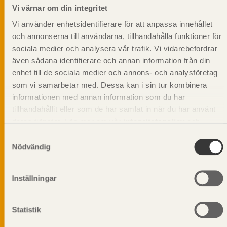
informationsutskick!
Vi värnar om din integritet
Vi använder enhetsidentifierare för att anpassa innehållet
och annonserna till användarna, tillhandahålla funktioner för
sociala medier och analysera vår trafik. Vi vidarebefordrar
även sådana identifierare och annan information från din
enhet till de sociala medier och annons- och analysföretag
som vi samarbetar med. Dessa kan i sin tur kombinera
informationen med annan information som du har
tillhandahållit eller som de har samlat in när du har använt
deras tjänster. Läs mer om vår
integritetspolicy
och
kakpolicy
.
Samtyckesval
Nödvändig
Vi värnar om personlig integritet vilket innebär att dina
Inställningar
personuppgifter alltid hanteras på ett ansvarsfullt sätt.
Genom att klicka på skicka lämnar du ditt samtycke.
Statistik
Läs vår
integritetspolicy.