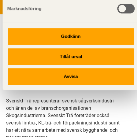
Marknadsföring
Godkänn
Tillåt urval
Svenskt Trä sprider kunskap om trä, träprodukter och
träbyggande för att främja ett hållbart samhälle och
Avvisa
en livskraftig sågverksnäring. Det gör vi genom att
inspirera, utbilda och driva teknisk utveckling.
Svenskt Trä representerar svensk sågverksindustri
och är en del av branschorganisationen
Skogsindustrierna. Svenskt Trä företräder också
svensk limträ-, KL-trä- och förpackningsindustri samt
har ett nära samarbete med svensk bygghandel och