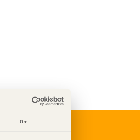
Om
renumerera på Svenskt Träs