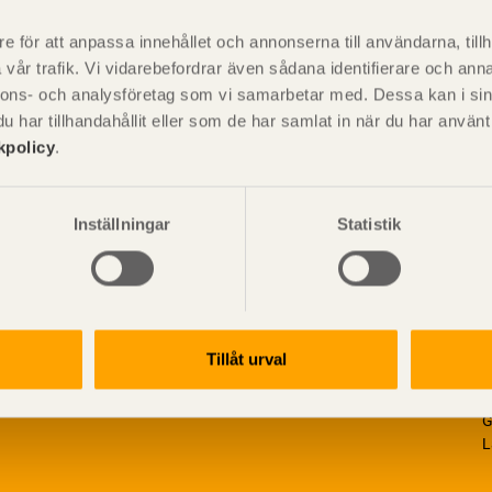
är svensk sågverksnärings
i
t beskriva träprodukter och deras
e för att anpassa innehållet och annonserna till användarna, tillh
vår trafik. Vi vidarebefordrar även sådana identifierare och anna
nnons- och analysföretag som vi samarbetar med. Dessa kan i sin
har tillhandahållit eller som de har samlat in när du har använ
kpolicy
.
Inställningar
Statistik
Tillåt urval
V
p
G
L