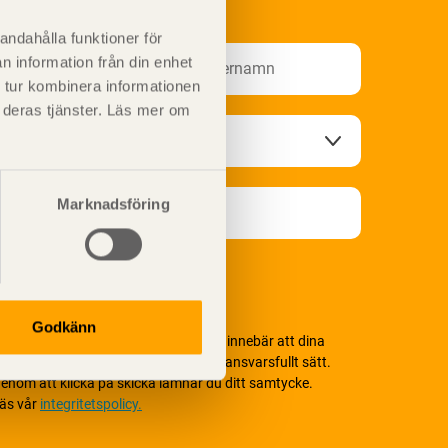
nformationsutskick!
andahålla funktioner för
n information från din enhet
 tur kombinera informationen
t deras tjänster. Läs mer om
Marknadsföring
Godkänn
i värnar om personlig integritet vilket innebär att dina
ersonuppgifter alltid hanteras på ett ansvarsfullt sätt.
enom att klicka på skicka lämnar du ditt samtycke.
äs vår
integritetspolicy.