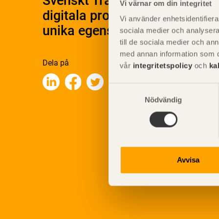
Svenskt Träs Produktkatalog 
Vi värnar om din integritet
digitala produktkatalog för at
Vi använder enhetsidentifierar
unika egenskaper.
sociala medier och analysera 
till de sociala medier och a
med annan information som du 
Dela på
vår
integritetspolicy
och
ka
Samtyckesval
Nödvändig
Avvisa