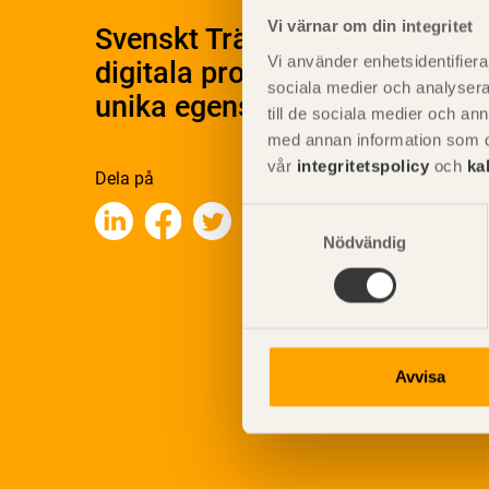
Vi värnar om din integritet
Svenskt Träs Produktkatalog 
Vi använder enhetsidentifierar
digitala produktkatalog för at
sociala medier och analysera 
unika egenskaper.
till de sociala medier och a
med annan information som du 
vår
integritetspolicy
och
ka
Dela på
Samtyckesval
Nödvändig
Avvisa