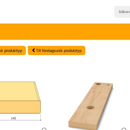
isk produkttyp
Till företagsunik produkttyp