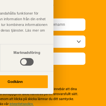
renumerera på Svenskt Träs
nformationsutskick!
andahålla funktioner för
n information från din enhet
 tur kombinera informationen
t deras tjänster. Läs mer om
Marknadsföring
Godkänn
i värnar om personlig integritet vilket innebär att dina
ersonuppgifter alltid hanteras på ett ansvarsfullt sätt.
enom att klicka på skicka lämnar du ditt samtycke.
äs vår
integritetspolicy.