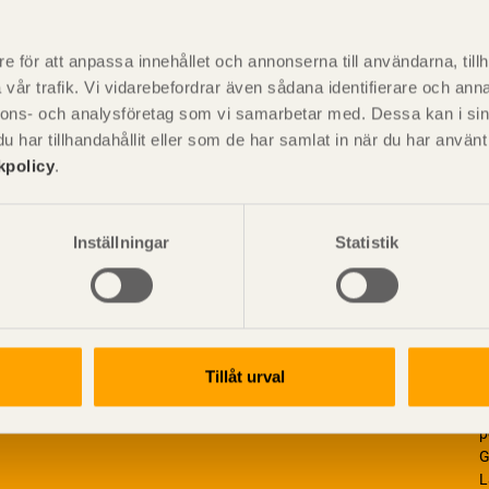
P
är svensk sågverksnärings
i
e för att anpassa innehållet och annonserna till användarna, tillh
t beskriva träprodukter och deras
vår trafik. Vi vidarebefordrar även sådana identifierare och anna
nnons- och analysföretag som vi samarbetar med. Dessa kan i sin
har tillhandahållit eller som de har samlat in när du har använ
kpolicy
.
Inställningar
Statistik
Tillåt urval
V
p
G
L