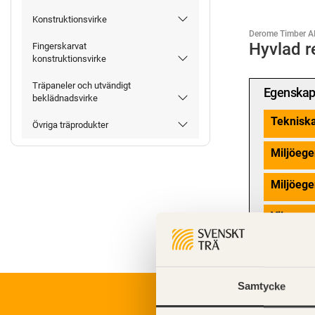
Konstruktionsvirke
Derome Timber A
Hyvlad r
Fingerskarvat
konstruktionsvirke
Träpaneler och utvändigt
Egenskap
beklädnadsvirke
Teknisk
Övriga träprodukter
Miljöege
Miljöege
Vilma e
Samtycke