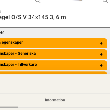
B
egel O/S V 34x145 3, 6 m
er
a egenskaper
+
nskaper - Generiska
+
nskaper - Tillverkare
+
genskaper
+
Information