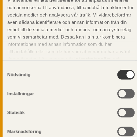
Vi använder enhetsidentifierare för att anpassa innehållet
och annonserna till användarna, tillhandahålla funktioner för
sociala medier och analysera vår trafik. Vi vidarebefordrar
även sådana identifierare och annan information från din
Svenskt Träs Produktkatalog är svensk
enhet till de sociala medier och annons- och analysföretag
sågverksnärings digitala produktkatalog för att
som vi samarbetar med. Dessa kan i sin tur kombinera
beskriva träprodukter och deras unika
informationen med annan information som du har
egenskaper.
tillhandahållit eller som de har samlat in när du har använt
deras tjänster. Läs mer om vår
integritetspolicy
och
Dela på
kakpolicy
.
Samtyckesval
Nödvändig
Inställningar
Prenumerera på Svenskt Träs
informationsutskick!
Statistik
Marknadsföring