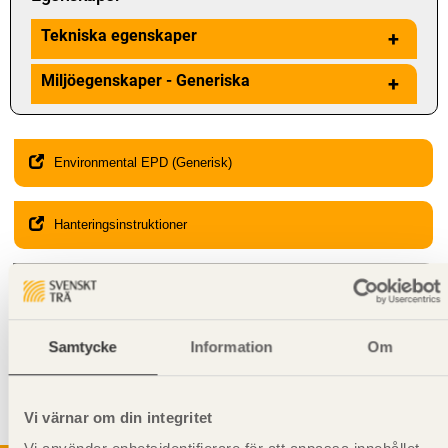
Tekniska egenskaper
+
Miljöegenskaper - Generiska
+
Environmental EPD (Generisk)
Hanteringsinstruktioner
Giltighet
Svenskt Trä-id:
SE00030
Gäller från och med:
2024-01-22
Samtycke
Information
Om
Kompletterande information
Vi värnar om din integritet
Får
inte
användas i
bärande
konstruktion.