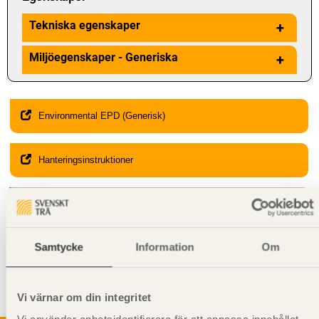
Tekniska egenskaper
+
Miljöegenskaper - Generiska
+
Environmental EPD (Generisk)
Hanteringsinstruktioner
Giltighet
Svenskt Trä-id:
SE00033
Gäller från och med:
2024-01-22
Samtycke
Information
Om
Kompletterande information
Vi värnar om din integritet
Får
inte
användas i
bärande
konstruktion.