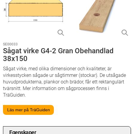
SE00033
Sågat virke G4-2 Gran Obehandlad
38x150
Sågat virke, med olika dimensioner och kvaliteter, är
virkesstycken sågade ur sågtimmer (stockar). De utsågade
huvudprodukterna, plankor och brädor, får ett rektangulärt
tvärsnitt. Mer information om sågprocessen finns i
TräGuiden.
Läs mer på TräGuiden
Egenskaper