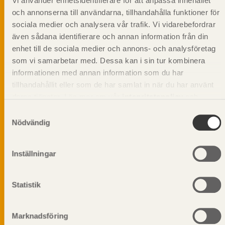
Vi använder enhetsidentifierare för att anpassa innehållet
och annonserna till användarna, tillhandahålla funktioner för
sociala medier och analysera vår trafik. Vi vidarebefordrar
även sådana identifierare och annan information från din
Svenskt Träs Produktkatalog är svensk
enhet till de sociala medier och annons- och analysföretag
sågverksnärings digitala produktkatalog för att
som vi samarbetar med. Dessa kan i sin tur kombinera
beskriva träprodukter och deras unika
informationen med annan information som du har
egenskaper.
tillhandahållit eller som de har samlat in när du har använt
deras tjänster. Läs mer om vår
integritetspolicy
och
Dela på
kakpolicy
.
Samtyckesval
Nödvändig
Inställningar
Prenumerera på Svenskt Träs
informationsutskick!
Statistik
Marknadsföring