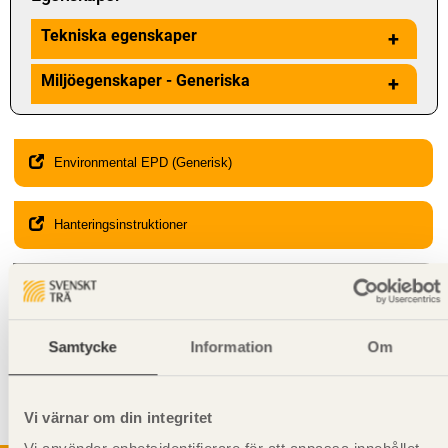
Tekniska egenskaper
+
Miljöegenskaper - Generiska
+
Environmental EPD (Generisk)
Hanteringsinstruktioner
Giltighet
Svenskt Trä-id:
SE00037
Gäller från och med:
2024-01-22
Samtycke
Information
Om
Kompletterande information
Vi värnar om din integritet
Får
inte
användas i
bärande
konstruktion.