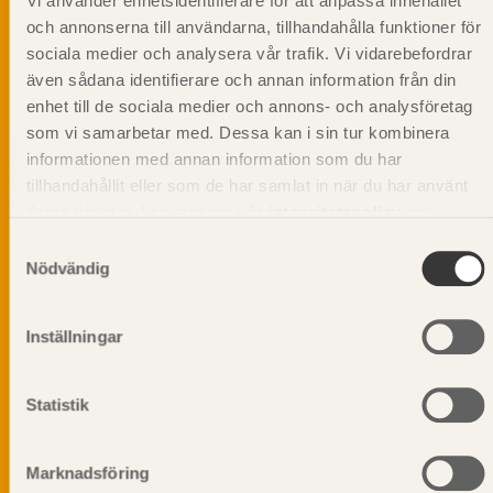
Vi använder enhetsidentifierare för att anpassa innehållet
och annonserna till användarna, tillhandahålla funktioner för
sociala medier och analysera vår trafik. Vi vidarebefordrar
även sådana identifierare och annan information från din
Svenskt Träs Produktkatalog är svensk
enhet till de sociala medier och annons- och analysföretag
sågverksnärings digitala produktkatalog för att
som vi samarbetar med. Dessa kan i sin tur kombinera
beskriva träprodukter och deras unika
informationen med annan information som du har
egenskaper.
tillhandahållit eller som de har samlat in när du har använt
deras tjänster. Läs mer om vår
integritetspolicy
och
Dela på
kakpolicy
.
Samtyckesval
Nödvändig
Inställningar
Prenumerera på Svenskt Träs
informationsutskick!
Statistik
Marknadsföring