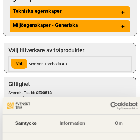
Tekniska egenskaper
+
Miljöegenskaper - Generiska
+
Välj tillverkare av träprodukter
Välj
Moelven Töreboda AB
Giltighet
Svenskt Trä-id:
SE00518
Gäller från och med:
2024-08-01
Kompletterande information
Samtycke
Information
Om
Tabellens karakteristiska dimensioneringsvärden är baserade på ett
tekniskt godkännande, Metsä Wood (VTT Certificate No 184/03,
2012), för den dominerande europeiska leverantören (Metsä Wood)