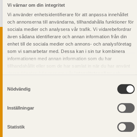
av fanerträ (Kerto) och är inte giltigt eller gällande för produkter från
Vi värnar om din integritet
andra leverantörer. Specifika egenskaps- och dimensioneringsvärden
skall därför erhållas från respektive leverantör, för deras specifika
Vi använder enhetsidentifierare för att anpassa innehållet
produkter.
och annonserna till användarna, tillhandahålla funktioner för
sociala medier och analysera vår trafik. Vi vidarebefordrar
även sådana identifierare och annan information från din
enhet till de sociala medier och annons- och analysföretag
som vi samarbetar med. Dessa kan i sin tur kombinera
Svenskt Träs Produktkatalog är svensk
informationen med annan information som du har
sågverksnärings digitala produktkatalog för att
tillhandahållit eller som de har samlat in när du har använt
beskriva träprodukter och deras unika
egenskaper.
deras tjänster. Läs mer om vår
integritetspolicy
och
kakpolicy
.
Samtyckesval
Nödvändig
Dela på
Inställningar
Prenumerera på Svenskt Träs
Statistik
informationsutskick!