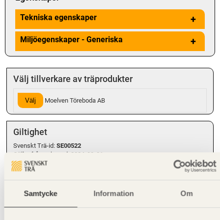
Tekniska egenskaper
+
Miljöegenskaper - Generiska
+
Välj tillverkare av träprodukter
Välj
Moelven Töreboda AB
Giltighet
Svenskt Trä-id:
SE00522
Gäller från och med:
2024-08-01
Kompletterande information
Samtycke
Information
Om
Tabellens karakteristiska dimensioneringsvärden är baserade på ett
tekniskt godkännande, Metsä Wood (VTT Certificate No 184/03,
2012), för den dominerande europeiska leverantören (Metsä Wood)