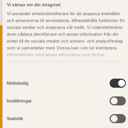
av fanerträ (Kerto) och är inte giltigt eller gällande för produkter från
Vi värnar om din integritet
andra leverantörer. Specifika egenskaps- och dimensioneringsvärden
skall därför erhållas från respektive leverantör, för deras specifika
Vi använder enhetsidentifierare för att anpassa innehållet
produkter.
och annonserna till användarna, tillhandahålla funktioner för
sociala medier och analysera vår trafik. Vi vidarebefordrar
även sådana identifierare och annan information från din
enhet till de sociala medier och annons- och analysföretag
som vi samarbetar med. Dessa kan i sin tur kombinera
Svenskt Träs Produktkatalog är svensk
informationen med annan information som du har
sågverksnärings digitala produktkatalog för att
tillhandahållit eller som de har samlat in när du har använt
beskriva träprodukter och deras unika
egenskaper.
deras tjänster. Läs mer om vår
integritetspolicy
och
kakpolicy
.
Samtyckesval
Nödvändig
Dela på
Inställningar
Prenumerera på Svenskt Träs
Statistik
informationsutskick!