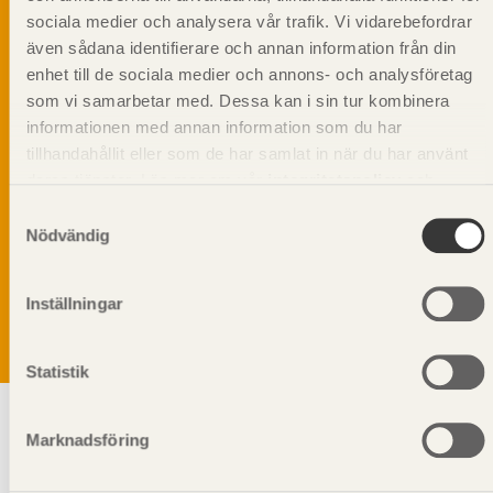
sociala medier och analysera vår trafik. Vi vidarebefordrar
även sådana identifierare och annan information från din
enhet till de sociala medier och annons- och analysföretag
som vi samarbetar med. Dessa kan i sin tur kombinera
informationen med annan information som du har
tillhandahållit eller som de har samlat in när du har använt
deras tjänster. Läs mer om vår
integritetspolicy
och
kakpolicy
.
Samtyckesval
Vi värnar om personlig integritet vilket innebär att dina
Nödvändig
personuppgifter alltid hanteras på ett ansvarsfullt sätt.
Genom att klicka på skicka lämnar du ditt samtycke.
Läs vår
integritetspolicy.
Inställningar
Statistik
Marknadsföring