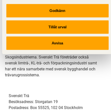
Godkänn
Svenskt Trä sprider kunskap om trä, träprodukter och
träbyggande för att främja ett hållbart samhälle och
Tillåt urval
en livskraftig sågverksnäring. Det gör vi genom att
inspirera, utbilda och driva teknisk utveckling.
Avvisa
Svenskt Trä representerar svensk sågverksindustri
och är en del av branschorganisationen
Skogsindustrierna. Svenskt Trä företräder också
svensk limträ-, KL-trä- och förpackningsindustri samt
har ett nära samarbete med svensk bygghandel och
trävarugrossisterna.
Svenskt Trä
Besöksadress: Storgatan 19
Postadress: Box 55525, 102 04 Stockholm